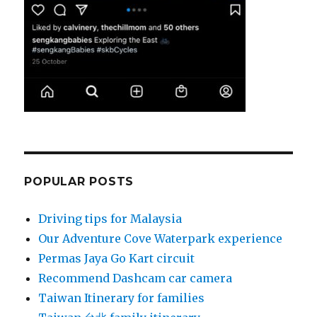
POPULAR POSTS
Driving tips for Malaysia
Our Adventure Cove Waterpark experience
Permas Jaya Go Kart circuit
Recommend Dashcam car camera
Taiwan Itinerary for families