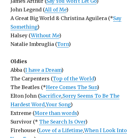
James Arthur (
Say You Won’t Let Go
)
John Legend (
All of Me
)
A Great Big World & Christina Aguilera (*
Say
Something
)
Halsey (
Without Me
)
Natalie Imbruglia (
Torn
)
Oldies
Abba (
I have a Dream
)
The Carpenters (
Top of the World
)
The Beatles (*
Here Comes The Sun
)
Elton John (
Sacrifice
,
Sorry Seems To Be The
Hardest Word
,
Your Song
)
Extreme (
More than words
)
Survivor (*
The Search Is Over
)
Firehouse (
Love of a Lifetime
,
When I Look Into