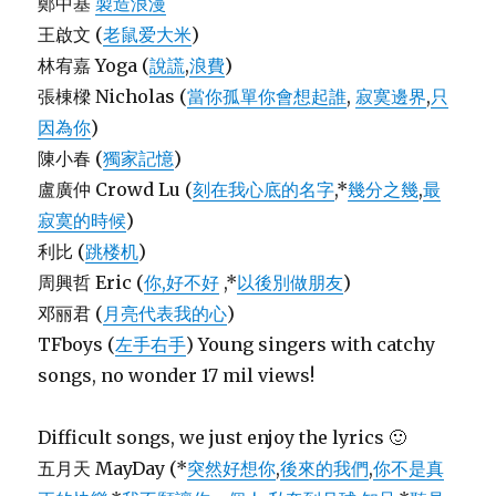
鄭中基
製造浪漫
王啟文 (
老鼠爱大米
)
林宥嘉 Yoga (
說謊
,
浪費
)
張棟樑 Nicholas (
當你孤單你會想起誰
,
寂寞邊界
,
只
因為你
)
陳小春 (
獨家記憶
)
盧廣仲 Crowd Lu (
刻在我心底的名字
,*
幾分之幾
,
最
寂寞的時候
)
利比 (
跳楼机
)
周興哲 Eric (
你,好不好
,*
以後別做朋友
)
邓丽君 (
月亮代表我的心
)
TFboys (
左手右手
) Young singers with catchy
songs, no wonder 17 mil views!
Difficult songs, we just enjoy the lyrics 🙂
五月天 MayDay (*
突然好想你
,
後來的我們
,
你不是真