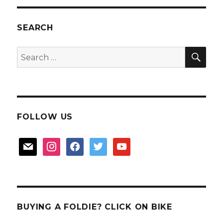
Karaoke
session
at
SEARCH
Teo
Heng
SEA
Search
KTV
for:
FOLLOW US
mail
instagram
facebook
twitter
youtube
BUYING A FOLDIE? CLICK ON BIKE