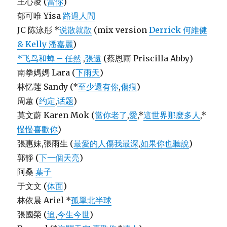
王心凌 (
當你
)
郁可唯 Yisa
路過人間
JC 陈泳彤 *
说散就散
(mix version
Derrick 何維健
& Kelly 潘嘉麗
)
*飞鸟和蝉 – 任然
,
張遠
(蔡恩雨 Priscilla Abby)
南拳媽媽 Lara (
下雨天
)
林忆莲 Sandy (*
至少還有你
,
傷痕
)
周蕙 (
约定
,
话题
)
莫文蔚 Karen Mok (
當你老了
,
愛
,*
這世界那麼多人
,*
慢慢喜歡你
)
張惠妹,張雨生 (
最愛的人傷我最深
,
如果你也聽說
)
郭靜 (
下一個天亮
)
阿桑
葉子
于文文 (
体面
)
林依晨 Ariel *
孤單北半球
張國榮 (
追
,
今生今世
)