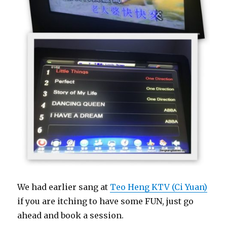
We had earlier sang at
Teo Heng KTV (Ci Yuan)
if you are itching to have some FUN, just go
ahead and book a session.