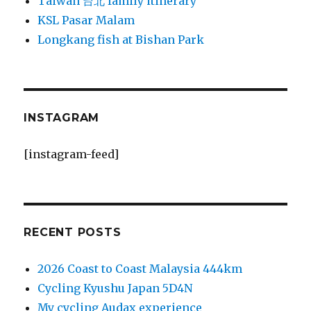
Taiwan 台北 family itinerary
KSL Pasar Malam
Longkang fish at Bishan Park
INSTAGRAM
[instagram-feed]
RECENT POSTS
2026 Coast to Coast Malaysia 444km
Cycling Kyushu Japan 5D4N
My cycling Audax experience