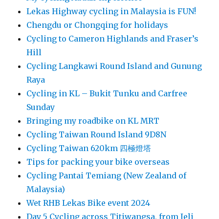
Lekas Highway cycling in Malaysia is FUN!
Chengdu or Chongqing for holidays
Cycling to Cameron Highlands and Fraser’s
Hill
Cycling Langkawi Round Island and Gunung
Raya
Cycling in KL – Bukit Tunku and Carfree
Sunday
Bringing my roadbike on KL MRT
Cycling Taiwan Round Island 9D8N
Cycling Taiwan 620km 四極燈塔
Tips for packing your bike overseas
Cycling Pantai Temiang (New Zealand of
Malaysia)
Wet RHB Lekas Bike event 2024
Day 5 Cycling across Titiwangsa, from Jeli