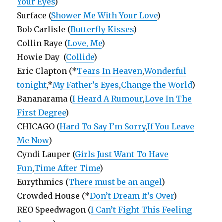
Your Eyes
)
Surface (
Shower Me With Your Love
)
Bob Carlisle (
Butterfly Kisses
)
Collin Raye (
Love, Me
)
Howie Day (
Collide
)
Eric Clapton (*
Tears In Heaven
,
Wonderful
tonight
,*
My Father’s Eyes
,
Change the World
)
Bananarama (
I Heard A Rumour
,
Love In The
First Degree
)
CHICAGO (
Hard To Say I’m Sorry
,
If You Leave
Me Now
)
Cyndi Lauper (
Girls Just Want To Have
Fun
,
Time After Time
)
Eurythmics (
There must be an angel
)
Crowded House (*
Don’t Dream It’s Over
)
REO Speedwagon (
I Can’t Fight This Feeling