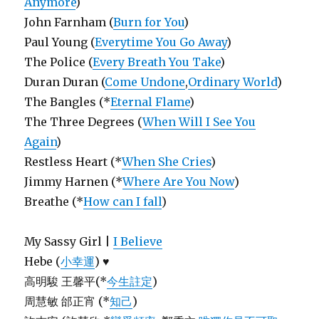
Anymore
)
John Farnham (
Burn for You
)
Paul Young (
Everytime You Go Away
)
The Police (
Every Breath You Take
)
Duran Duran (
Come Undone
,
Ordinary World
)
The Bangles (*
Eternal Flame
)
The Three Degrees (
When Will I See You
Again
)
Restless Heart (*
When She Cries
)
Jimmy Harnen (*
Where Are You Now
)
Breathe (*
How can I fall
)
My Sassy Girl |
I Believe
Hebe (
小幸運
) ♥
高明駿 王馨平(*
今生註定
)
周慧敏 邰正宵 (*
知己
)