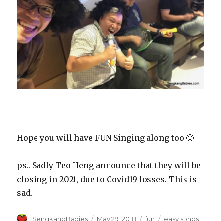
Hope you will have FUN Singing along too 🙂
ps.. Sadly Teo Heng announce that they will be
closing in 2021, due to Covid19 losses. This is
sad.
Author
Posted
Categories
Tags
SengkangBabies
May 29, 2018
fun
easy songs