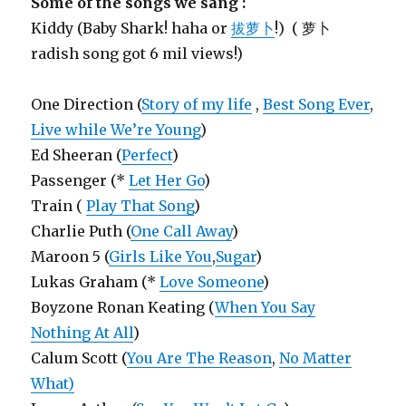
Some of the songs we sang :
Kiddy (Baby Shark! haha or
拔萝卜
!) ( 萝卜
radish song got 6 mil views!)
One Direction (
Story of my life
,
Best Song Ever
,
Live while We’re Young
)
Ed Sheeran (
Perfect
)
Passenger (*
Let Her Go
)
Train (
Play That Song
)
Charlie Puth (
One Call Away
)
Maroon 5 (
Girls Like You
,
Sugar
)
Lukas Graham (*
Love Someone
)
Boyzone Ronan Keating (
When You Say
Nothing At All
)
Calum Scott (
You Are The Reason
,
No Matter
What)