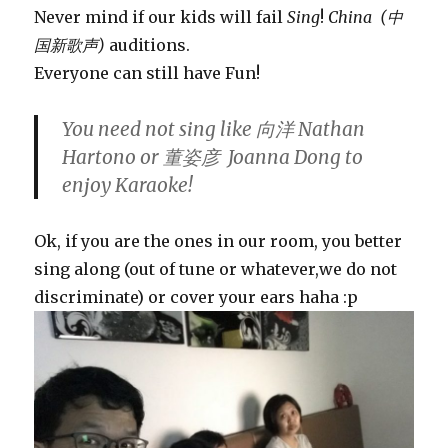
Never mind if our kids will fail
Sing
!
China (中
国新歌声)
auditions.
Everyone can still have Fun!
You need not sing like 向洋 Nathan
Hartono or 董姿彦 Joanna Dong to
enjoy Karaoke!
Ok, if you are the ones in our room, you better
sing along (out of tune or whatever,we do not
discriminate) or cover your ears haha :p