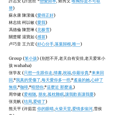
許志安 (許慧欣 *
戀愛頻率
, 鄭秀文
唯獨你是不可取
替
)
蘇永康 陳潔儀 (
愛得正好
)
林志炫 柯以敏 (
愛我
)
馮德倫 陳慧琳 (
北极雪
)
關楚耀 湯寶如 (
感冒
)
卢巧音 王力宏 (
好心分手
,
落葉歸根
,
唯一
)
Group (
笨小孩
) (别想不开,老天自有安排,老天爱笨小
孩 wahaha)
张学友 (
只想一生跟你走
,
情書
,
祝福
,
你最珍貴
,*
来来回
回
,*
我真的受傷了
,
每天愛你多一些
,*
遙遠的她
,
心碎了
無痕
,*
咖啡
,*
暗戀你
,*
這麼近 那麼遠
,)
周华健 (
爱相随
,
朋友
,
孤枕難眠
,
讓我歡喜讓我憂
)
张克帆 (
结局
,
爱错了
)
熊天平 (许茹芸
你的眼晴
,
火柴天堂
,
爱情多恼河
,雪侯