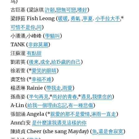
鸟)
古巨基 (梁詠琪
許願
,
戀無可戀
,
嗜好
)
梁靜茹 Fish Leong (
暖暖
,
勇氣
,
寧夏
.
小手拉大手
,*
可惜不是你
,
问
)
小潘潘,小峰峰 (
學貓叫
)
TANK (
非妳莫屬
)
汪蘇瀧
有點甜
劉若英 (
後來
,
成全
,
給15歲的自己
)
徐若萱 (*
愛笑的眼睛
)
龚芝怡 (*
幸福不难
)
楊丞琳 Rainie (
帶我走
,
雨愛
)
孫燕姿 (
半句再見
,*
尚好的青春
,*
遇見
,
我懷念的
)
A-Lin (
給我一個理由忘記
,
有一種悲傷
)
張韶涵 Angela (*
親愛的那不是愛情
,
淋雨一直走
)
Ann白安
是什麼讓我遇見這樣的你
陳綺貞 Cheer (she sang Mayday) (
魚
,
還是會寂寞
)