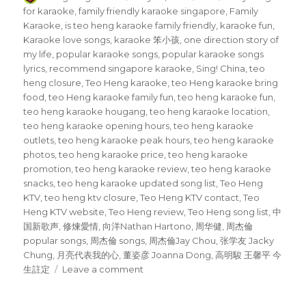
on
for karaoke
,
family friendly karaoke singapore
,
Family
Karaoke
,
is teo heng karaoke family friendly
,
karaoke fun
,
Karaoke love songs
,
karaoke 笨小孩
,
one direction story of
my life
,
popular karaoke songs
,
popular karaoke songs
lyrics
,
recommend singapore karaoke
,
Sing! China
,
teo
heng closure
,
Teo Heng karaoke
,
teo Heng karaoke bring
food
,
teo Heng karaoke family fun
,
teo heng karaoke fun
,
teo heng karaoke hougang
,
teo heng karaoke location
,
teo heng karaoke opening hours
,
teo heng karaoke
outlets
,
teo heng karaoke peak hours
,
teo heng karaoke
photos
,
teo heng karaoke price
,
teo heng karaoke
promotion
,
teo heng karaoke review
,
teo heng karaoke
snacks
,
teo heng karaoke updated song list
,
Teo Heng
KTV
,
teo heng ktv closure
,
Teo Heng KTV contact
,
Teo
Heng KTV website
,
Teo Heng review
,
Teo Heng song list
,
中
国新歌声
,
修煉愛情
,
向洋Nathan Hartono
,
周华健
,
周杰倫
popular songs
,
周杰倫 songs
,
周杰倫Jay Chou
,
张学友 Jacky
Chung
,
月亮代表我的心
,
董姿彦 Joanna Dong
,
高明駿 王馨平 今
on
生註定
Leave a comment
First
Family