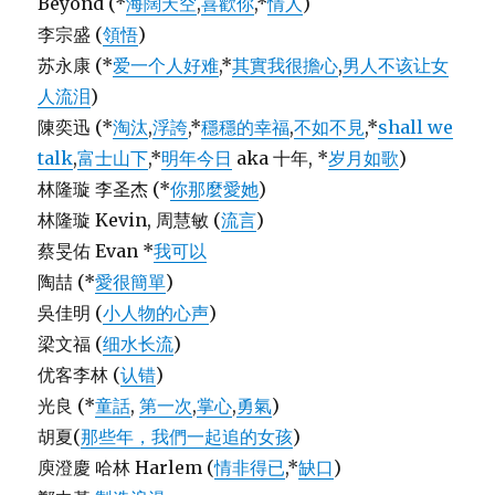
Beyond (*
海闊天空
,
喜歡你
,*
情人
)
李宗盛 (
領悟
)
苏永康 (*
爱一个人好难
,*
其實我很擔心
,
男人不该让女
人流泪
)
陳奕迅 (*
淘汰
,
浮誇
,*
穩穩的幸福
,
不如不見
,*
shall we
talk
,
富士山下
,*
明年今日
aka 十年, *
岁月如歌
)
林隆璇 李圣杰 (*
你那麼愛她
)
林隆璇 Kevin, 周慧敏 (
流言
)
蔡旻佑 Evan *
我可以
陶喆 (*
愛很簡單
)
吳佳明 (
小人物的心声
)
梁文福 (
细水长流
)
优客李林 (
认错
)
光良 (*
童話
,
第一次
,
掌心
,
勇氣
)
胡夏(
那些年，我們一起追的女孩
)
庾澄慶 哈林 Harlem (
情非得已
,*
缺口
)